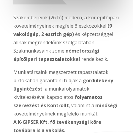
Szakembereink (26 fő) modern, a kor építőipari
követelményeinek megfelelő eszközökkel
(9
vakológép, 2 estrich gép)
és képzettséggel
állnak megrendelőink szolgálatában.
Szakmunkásaink zöme
németországi
építőipari tapasztalatokkal
rendelkezik.
Munkatársaink megszerzett tapasztalatok
birtokában garantálni tudják a
gördülékeny
ügyintézést
, a munkafolyamatok
kivitelezésével kapcsolatos
folyamatos
szervezést és kontrollt
, valamint a
minőségi
követelményeknek megfelelő munkát.
A K-GIPSER Kft. fő tevékenységi köre
továbbra is a vakolás.