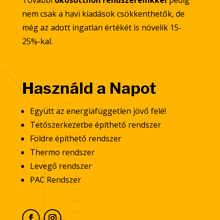
További
okosotthon rendszereinkkel
pedig
nem csak a havi kiadások csökkenthetők, de
még az adott ingatlan értékét is növelik 15-
25%-kal.
Használd a Napot
Együtt az energiafüggetlen jövő felé!
Tetőszerkezetbe építhető rendszer
Földre építhető rendszer
Thermo rendszer
Levegő rendszer
PAC Rendszer