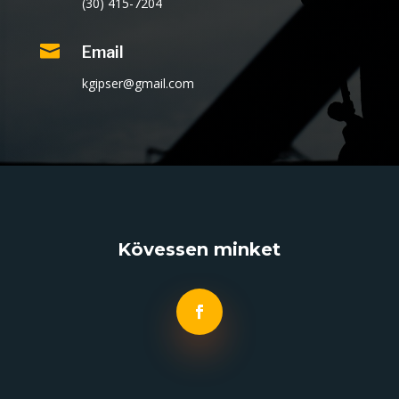
(30) 415-7204

Email
kgipser@gmail.com
Kövessen minket