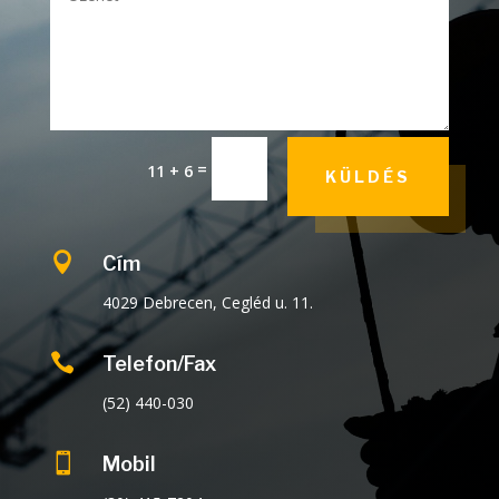
=
11 + 6
KÜLDÉS

Cím
4029 Debrecen, Cegléd u. 11.

Telefon/Fax
(52) 440-030

Mobil