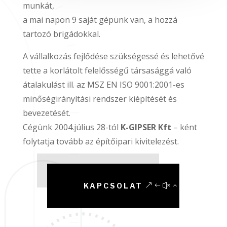
munkát,
a mai napon 9 saját gépünk van, a hozzá
tartozó brigádokkal.
A vállalkozás fejlődése szükségessé és lehetővé
tette a korlátolt felelősségű társasággá való
átalakulást ill. az MSZ EN ISO 9001:2001-es
minőségirányítási rendszer kiépítését és
bevezetését.
Cégünk 2004.július 28-tól
K-GIPSER Kft
– ként
folytatja tovább az építőipari kivitelezést.
KAPCSOLAT